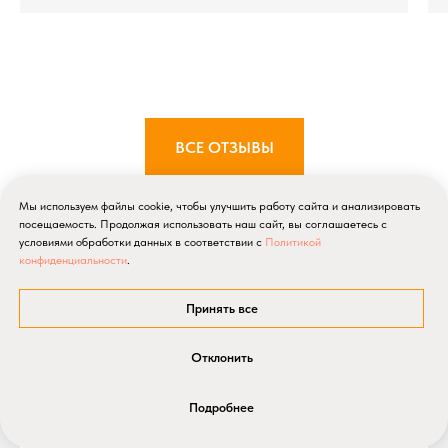
ВСЕ ОТЗЫВЫ
Мы используем файлы cookie, чтобы улучшить работу сайта и анализировать
посещаемость. Продолжая использовать наш сайт, вы соглашаетесь с
условиями обработки данных в соответствии с
Политикой
конфиденциальности
.
Принять все
Вопросы - Ответы
Отклонить
Подробнее
Много ли придётся ходить пешком?