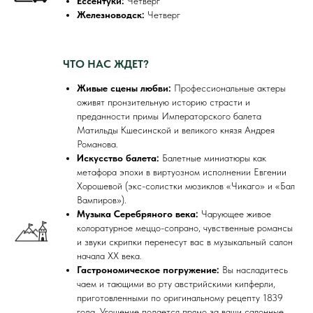
Ессентуки:
Четверг
Железноводск:
Четверг
ЧТО НАС ЖДЕТ?
Живые сцены любви:
Профессиональные актеры
оживят пронзительную историю страсти и
преданности примы Императорского балета
Матильды Кшесинской и великого князя Андрея
Романова.
Искусство балета:
Балетные миниатюры как
метафора эпохи в виртуозном исполнении Евгении
Хорошевой (экс-солистки мюзиклов «Чикаго» и «Бал
Вампиров»).
Музыка Серебряного века:
Чарующее живое
колоратурное меццо-сопрано, чувственные романсы
и звуки скрипки перенесут вас в музыкальный салон
начала XX века.
Гастрономическое погружение:
Вы насладитесь
чаем и тающими во рту австрийскими кипферли,
приготовленными по оригинальному рецепту 1839
года. Угощение подается прямо за ваши салонные