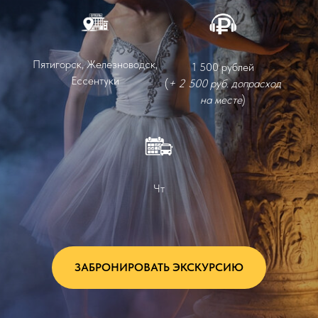
Пятигорск, Железноводск,
1 500 рублей
Ессентуки
(
+ 2 500 руб. допрасход
на месте
)
Чт
ЗАБРОНИРОВАТЬ ЭКСКУРСИЮ